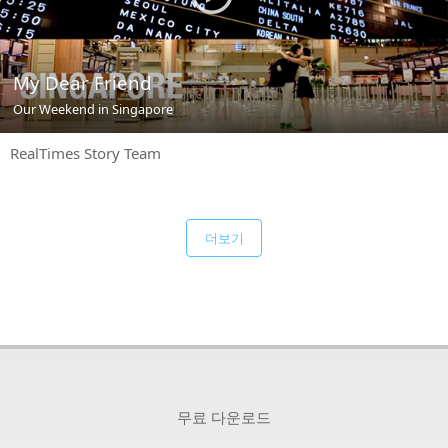
My Dear Friend
Our Weekend in Singapore
RealTimes Story Team
더보기
무료 다운로드