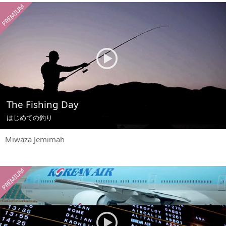
PREMIUM
The Fishing Day
はじめての釣り
Miwaza Jemimah
PREMIUM